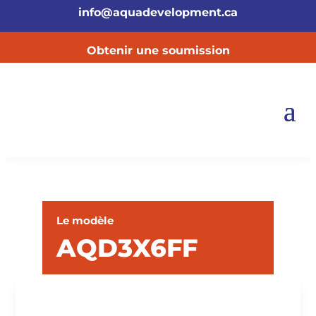
info@aquadevelopment.ca
Obtenir une soumission
Le modèle
AQD3X6FF