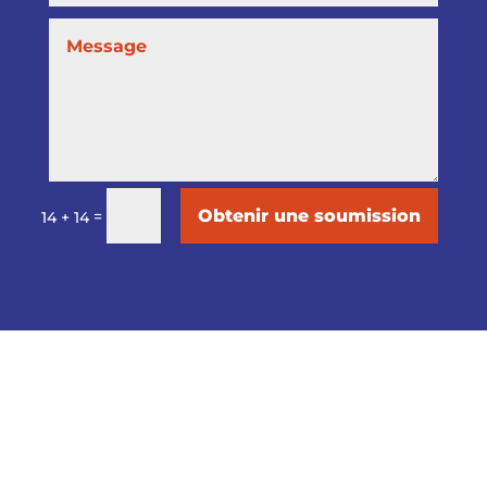
Obtenir une soumission
=
14 + 14